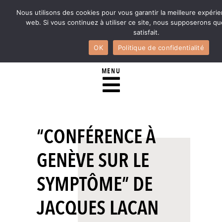
Nous utilisons des cookies pour vous garantir la meilleure expérie
web. Si vous continuez à utiliser ce site, nous supposerons q
satisfait.
OK
Politique de confidentialité
MENU
“CONFÉRENCE À
GENÈVE SUR LE
SYMPTÔME” DE
JACQUES LACAN