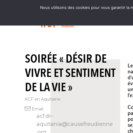
Nous utilisons des cookies pour vous garantir la m
SOIRÉE « DÉSIR DE
Le
VIVRE ET SENTIMENT
na
d’
DE LA VIE »
év
un
l’
ACF en Aquitaine
Co
Email
pa
acf.dr-
po
aquitania@causefreudienne
se
ch
.org