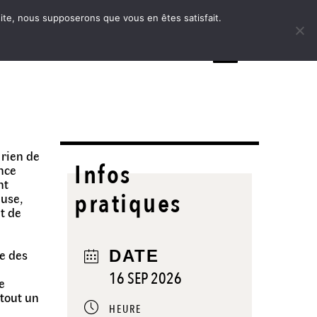
 site, nous supposerons que vous en êtes satisfait.
MENU
 rien de
Infos
ence
nt
pratiques
euse,
t de
e des
DATE
16 SEP 2026
le
 tout un
HEURE