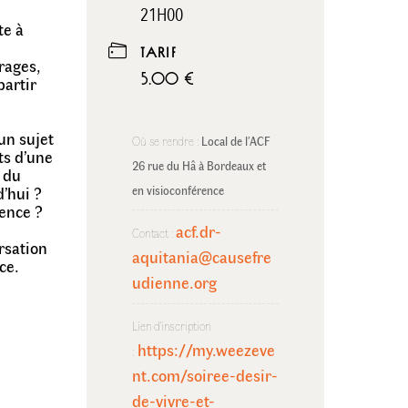
21H00
te à
TARIF
vrages,
5.00 €
partir
’un sujet
Où se rendre :
Local de l’ACF 
ts d’une
26 rue du Hâ à Bordeaux et 
 du
d’hui ?
en visioconférence
tence ?
acf.dr-
Contact :
rsation
aquitania@causefre
ce.
udienne.org
Lien d'inscription
https://my.weezeve
:
nt.com/soiree-desir-
de-vivre-et-