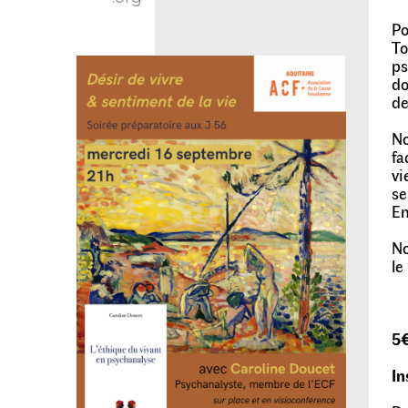
Po
To
ps
d
de
No
fa
vi
se
En
No
le
5€
In