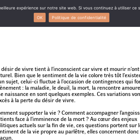
eilleure expérience sur notre site web. Si vous continuez à utiliser ce
OK
Politique de confidentialité
 désir de vivre tient à l’inconscient car vivre et mourir n’ont
turel. Bien que le sentiment de la vie colore très tôt l’exist
un sujet, celui-ci fluctue à l’occasion de contingences qui fo
ènement : la maladie, le deuil, la mort, la rencontre amour
e naissance en sont quelques exemples. Ces variations von
excès à la perte du désir de vivre.
mment supporter la vie ? Comment accompagner l’angoiss
tients face à l’imminence de la mort ? Au cœur des enjeux
litiques actuels sur la fin de vie, ces questions portent sur 
ntiment de la vie propre au parlêtre, elles concernent donc
acun.