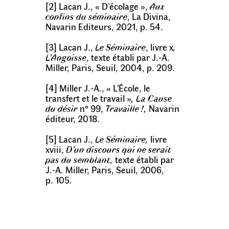
[2] Lacan J., « D’écolage »,
Aux
confins du séminaire
, La Divina,
Navarin Editeurs, 2021, p. 54.
[3] Lacan J.,
Le Séminaire
, livre x
,
L’Angoisse
, texte établi par J.-A.
Miller, Paris, Seuil, 2004, p. 209.
[4] Miller J.-A., « L’École, le
transfert et le travail »
, La Cause
du désir
n° 99,
Travaille !,
Navarin
éditeur, 2018.
[5] Lacan J.,
Le Séminaire,
livre
xviii,
D’un discours qui ne serait
pas du semblant,
texte établi par
J.-A. Miller, Paris, Seuil, 2006,
p. 105.