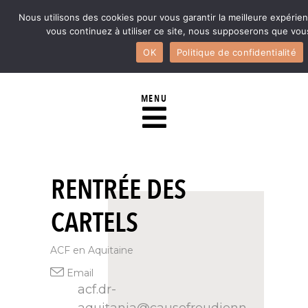
Nous utilisons des cookies pour vous garantir la meilleure expérien
vous continuez à utiliser ce site, nous supposerons que vous
OK
Politique de confidentialité
MENU
RENTRÉE DES
CARTELS
ACF en Aquitaine
Email
acf.dr-
aquitania@causefreudienn