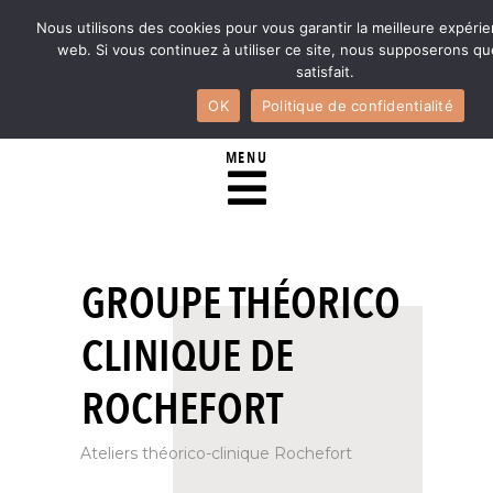
Nous utilisons des cookies pour vous garantir la meilleure expérie
web. Si vous continuez à utiliser ce site, nous supposerons q
satisfait.
OK
Politique de confidentialité
MENU
GROUPE THÉORICO
CLINIQUE DE
ROCHEFORT
Ateliers théorico-clinique Rochefort