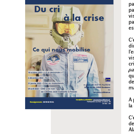
pa
pa
vi
pa
es
C’
di
l’
vi
cr
pa
qu
de
ma
A 
la
C’
de
Al