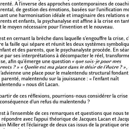
renté. A l’inverse des approches contemporaines de coach
rental, de gestion des émotions, basées sur l’unification m
sant une harmonisation idéale et imaginaire des relations 
rents et enfants, la psychanalyse est affine à la crise en tant
t le moyen nécessaire pour l’invention et le nouveau.
est en cernant la brèche dans laquelle s’engouffre la crise, c
re la faille qui sépare et réunit les deux systèmes symboliq
enfant et des parents, que le psychanalyste procède. En séan
se par ses interprétations à décompacter le réel, transforme
ise, afin qu’émerge une question
« que suis-je pour mes
rents ? » « Quelle est ma place dans le désir de l’Autre ? »
,
’advienne une place pour le malentendu structural fondant 
 parenté, malentendu sur la jouissance : « l’enfant naît
lentendu » nous dit Lacan.
partir de ces réflexions, pourrions-nous considérer la cri
 conséquence d’un refus du malentendu ?
est à l’ensemble de ces remarques et questions que nous t
 répondre avec l’appui théorique de Jacques Lacan et Jacq
ain Miller et l’éclairage de deux cas issus de la pratique ori