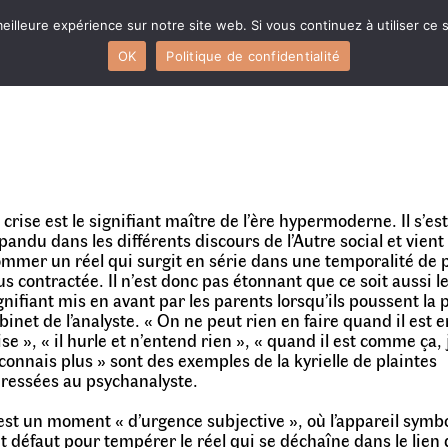
eilleure expérience sur notre site web. Si vous continuez à utiliser ce
OK
Politique de confidentialité
 crise est le signifiant maître de l’ère hypermoderne. Il s’es
pandu dans les différents discours de l’Autre social et vient
mmer un réel qui surgit en série dans une temporalité de 
us contractée. Il n’est donc pas étonnant que ce soit aussi l
gnifiant mis en avant par les parents lorsqu’ils poussent la 
binet de l’analyste. « On ne peut rien en faire quand il est e
ise », « il hurle et n’entend rien », « quand il est comme ça, 
connais plus » sont des exemples de la kyrielle de plaintes
ressées au psychanalyste.
est un moment « d’urgence subjective », où l’appareil symb
it défaut pour tempérer le réel qui se déchaîne dans le lien