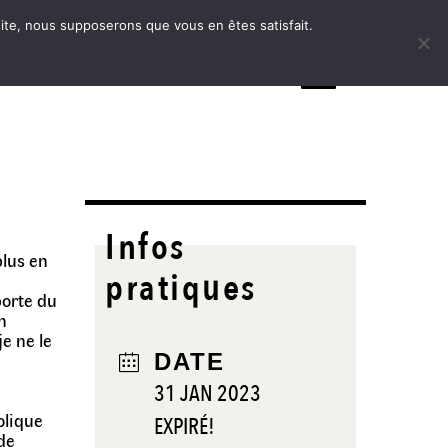
 site, nous supposerons que vous en êtes satisfait.
MENU
t
Infos
plus en
pratiques
e
porte du
n
je ne le
DATE
31 JAN 2023
olique
EXPIRÉ!
 de