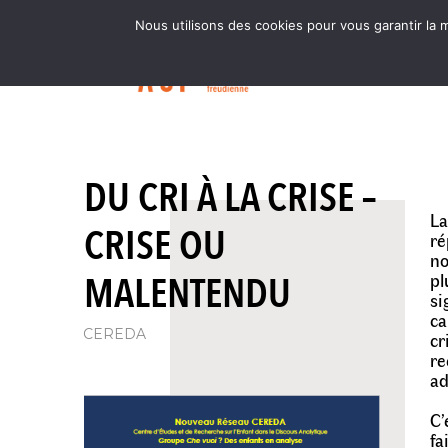
Nous utilisons des cookies pour vous garantir la m
DU CRI À LA CRISE –
La
CRISE OU
ré
no
MALENTENDU
pl
si
ca
CEREDA
cr
re
ad
C’
fa