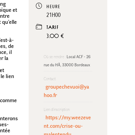
ing
HEURE
oïque et
21H00
entre
 qu’elle
TARIF
3.00 €
’est-à-
ues, de
ce, il
Où se rendre :
Local ACF - 26 
r la
rue du HÂ, 33000 Bordeaux
 et
le lien
Contact
groupechevuoi@ya
:
hoo.fr
se comme
Lien d'inscription
https://my.weezeve
enterons
:
ues-
nt.com/crise-ou-
entée
malentendu