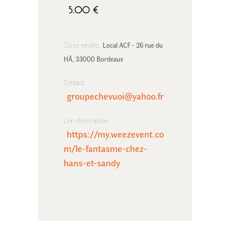
5.00 €
Où se rendre :
Local ACF - 26 rue du 
HÂ, 33000 Bordeaux
Contact
groupechevuoi@yahoo.fr
:
Lien d'inscription
https://my.weezevent.co
:
m/le-fantasme-chez-
hans-et-sandy