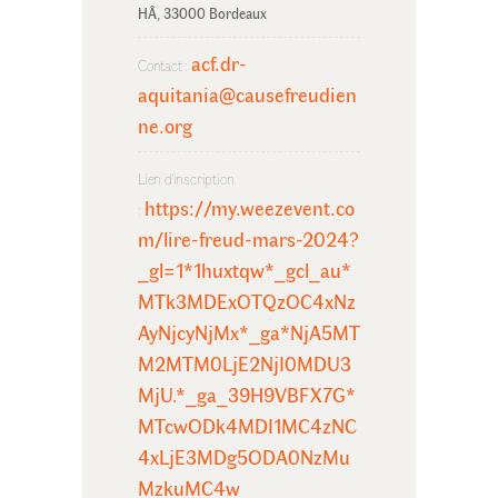
HÂ, 33000 Bordeaux
acf.dr-
Contact :
aquitania@causefreudien
ne.org
Lien d'inscription
https://my.weezevent.co
:
m/lire-freud-mars-2024?
_gl=1*1huxtqw*_gcl_au*
MTk3MDExOTQzOC4xNz
AyNjcyNjMx*_ga*NjA5MT
M2MTM0LjE2NjI0MDU3
MjU.*_ga_39H9VBFX7G*
MTcwODk4MDI1MC4zNC
4xLjE3MDg5ODA0NzMu
MzkuMC4w