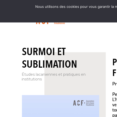
Nous utilisons des cookies pour vous garantir la m
SURMOI ET
P
SUBLIMATION
F
Études lacaniennes et pratiques en
institutions
Pr
Pe
L’
ve
to
pa