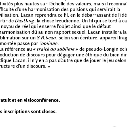
tivités plus hautes sur l’échelle des valeurs, mais il reconnaî
fficulté d’une harmonisation des pulsions qui servirait la
vilisation. Lacan reprendra ce fil, en le débarrassant de l’idé
rtir de
DasDing
, la chose freudienne. Un fil qui se tord à c
 noyau de réel qui enserre l’objet ainsi que le défaut
harmonisation dû au non rapport sexuel. Lacan installera la
blimation sur un
S.K.beau
, selon son écriture, appareil fra
 montée passe par l’
oblique
.
La référence au
« traité du sublime »
de pseudo-Longin écla
oduction de discours pour dégager une éthique du bien dire
dique Lacan, il n’y en a pas d’autre que de jouer le jeu selon
ructure d’un discours. »
atuit et en visioconférence.
s inscriptions sont closes.