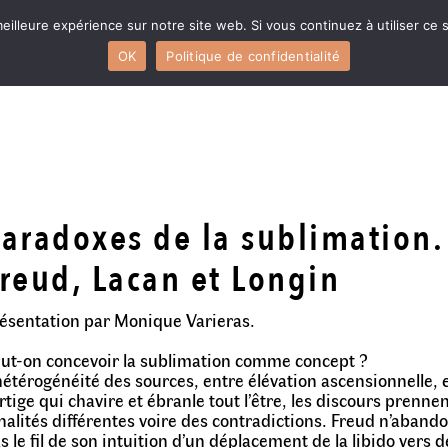
eilleure expérience sur notre site web. Si vous continuez à utiliser ce
OK
Politique de confidentialité
aradoxes de la sublimation.
reud, Lacan et Longin
ésentation par Monique Varieras.
ut-on concevoir la sublimation comme concept ?
hétérogénéité des sources, entre élévation ascensionnelle, 
rtige qui chavire et ébranle tout l’être, les discours prenne
nalités différentes voire des contradictions. Freud n’aband
s le fil de son intuition d’un déplacement de la libido vers d