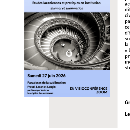
ac
di
ci
pa
ce
d’
su
la
« 
pr
in
st
Gr
Le