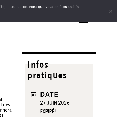
 site, nous supposerons que vous en êtes satisfait.
MENU
Infos
pratiques
DATE
et
27 JUIN 2026
nt des
onnera
EXPIRÉ!
es