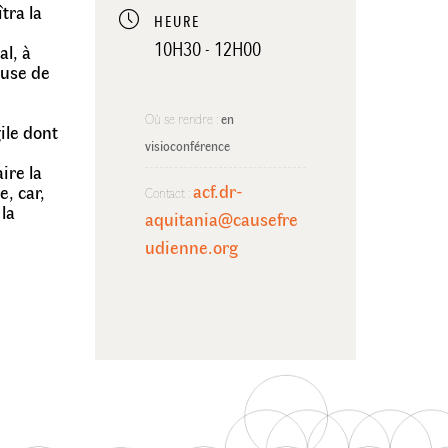
tra la
HEURE
10H30 - 12H00
al, à
ause de
Où se rendre :
en 
gile dont
visioconférence
ire la
acf.dr-
, car,
Contact :
 la
aquitania@causefre
udienne.org